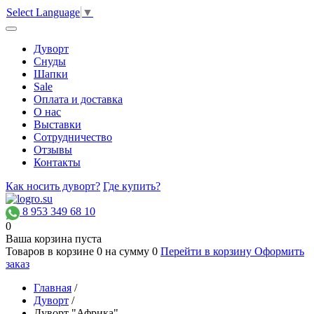
Select Language
▼
Дуворт
Снуды
Шапки
Sale
Оплата и доставка
О нас
Выставки
Сотрудничество
Отзывы
Контакты
Как носить дуворт?
Где купить?
8 953 349 68 10
0
Ваша корзина пуста
Товаров в корзине
0
на сумму
0
Перейти в корзину
Оформить
заказ
Главная
/
Дуворт
/
Дуворт "Африка"