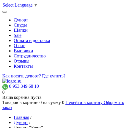
Select Language
▼
Дуворт
Снуды
Шапки
Sale
Оплата и доставка
О нас
Выставки
Сотрудничество
Отзывы
Контакты
Как носить дуворт?
Где купить?
8 953 349 68 10
0
Ваша корзина пуста
Товаров в корзине
0
на сумму
0
Перейти в корзину
Оформить
заказ
Главная
/
Дуворт
/
Дуворт "Блюз"