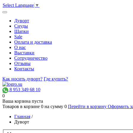
Select Language
▼
Дуворт
Снуды
Шапки
Sale
Оплата и доставка
О нас
Выставки
Сотрудничество
Отзывы
Контакты
Как носить дуворт?
Где купить?
8 953 349 68 10
0
Ваша корзина пуста
Товаров в корзине
0
на сумму
0
Перейти в корзину
Оформить з
Главная
/
Дуворт